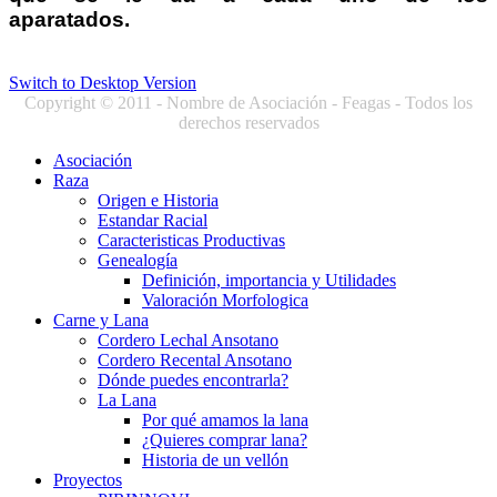
aparatados.
Switch to Desktop Version
Copyright © 2011 - Nombre de Asociación - Feagas - Todos los
derechos reservados
Asociación
Raza
Origen e Historia
Estandar Racial
Caracteristicas Productivas
Genealogía
Definición, importancia y Utilidades
Valoración Morfologica
Carne y Lana
Cordero Lechal Ansotano
Cordero Recental Ansotano
Dónde puedes encontrarla?
La Lana
Por qué amamos la lana
¿Quieres comprar lana?
Historia de un vellón
Proyectos